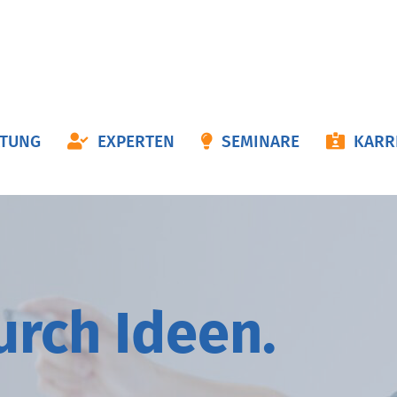
ON
ATUNG
EXPERTEN
SEMINARE
KARR
NGEN
durch
I
deen.