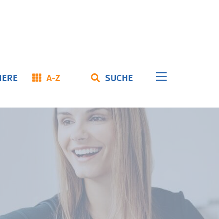
Navigation
IERE
A-Z
SUCHE
überspringe