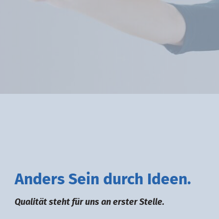
A
nders
S
ein durch
I
deen.
Qualität steht für uns an erster Stelle.