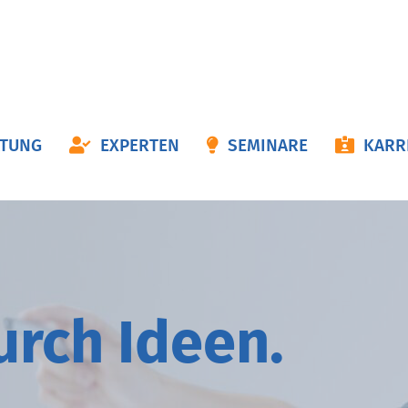
ON
ATUNG
EXPERTEN
SEMINARE
KARR
NGEN
durch
I
deen.