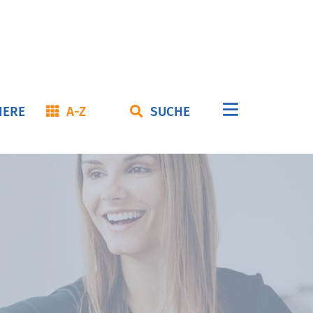
Navigation
IERE
A-Z
SUCHE
überspringe