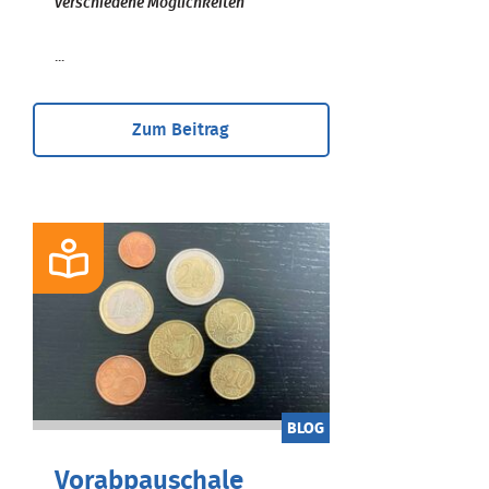
verschiedene Möglichkeiten
...
Zum Beitrag
BLOG
Vorabpauschale