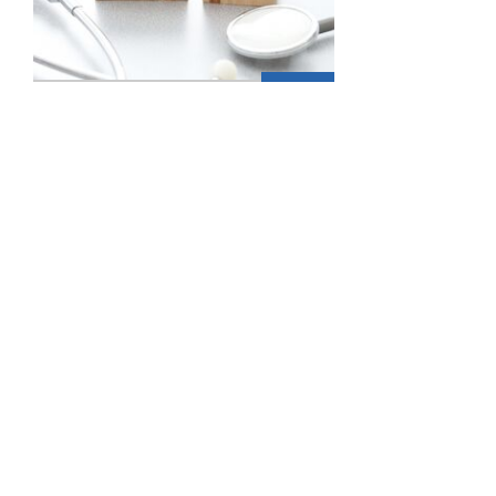
SEMINAR
Übergabe der Praxis
– aber sicher
09.09.2026 / 17:00 Uhr
Relevante wirtschaftliche,
rechtliche und steuerrechtliche
Aspekte ...
Zum Beitrag