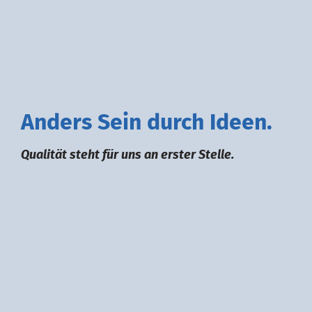
A
nders
S
ein durch
I
deen.
Qualität steht für uns an erster Stelle.