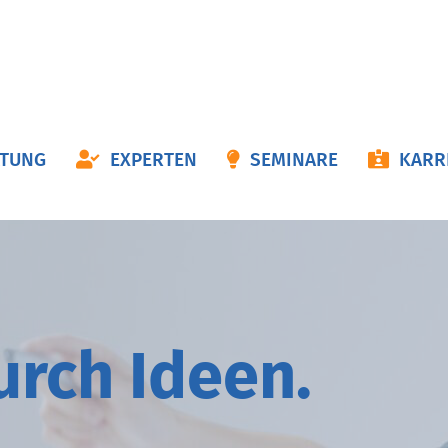
ON
ATUNG
EXPERTEN
SEMINARE
KARR
NGEN
durch
I
deen.