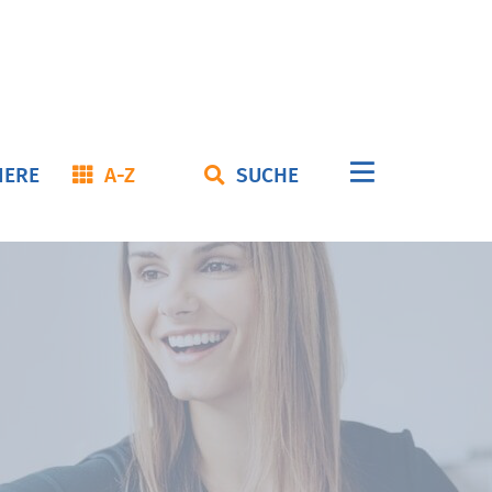
Navigation
IERE
A-Z
SUCHE
überspringe