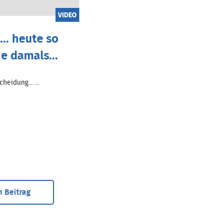
VIDEO
.. heute so
ie damals...
heidung... ...
 Beitrag