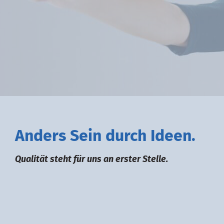
A
nders
S
ein durch
I
deen.
Qualität steht für uns an erster Stelle.