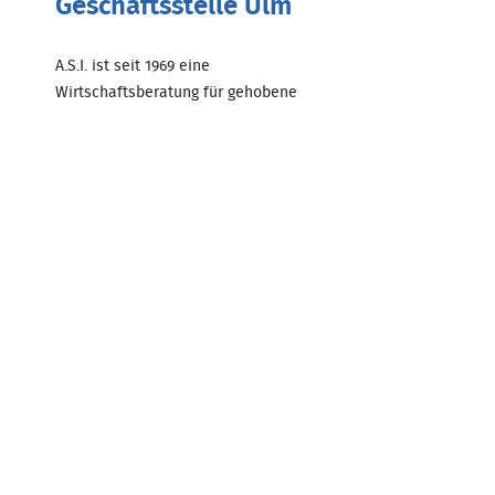
Geschäftsstelle Ulm
A.S.I. ist seit 1969 eine
Wirtschaftsberatung für gehobene
Privatkunden. Als Finanzmakler
übernehmen wir für unsere
Mandanten die Vermittlung und
lebensbegleitende Betreuung von
Versicherungen, ...
Zum Beitrag