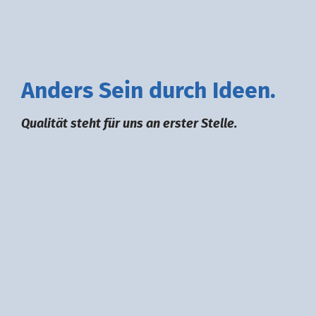
A
nders
S
ein durch
I
deen.
Qualität steht für uns an erster Stelle.