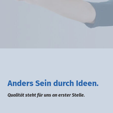
A
nders
S
ein durch
I
deen.
Qualität steht für uns an erster Stelle.