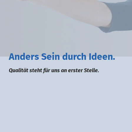
A
nders
S
ein durch
I
deen.
Qualität steht für uns an erster Stelle.