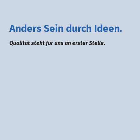
A
nders
S
ein durch
I
deen.
Qualität steht für uns an erster Stelle.