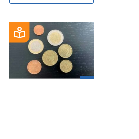
BLOG
Basisrente (Rürup)
100% steuerlich abzugsfähig
Steuern sparen ...