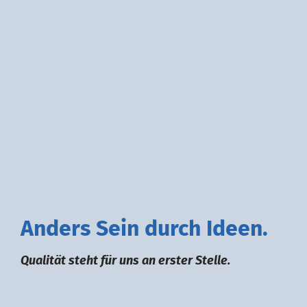
A
nders
S
ein durch
I
deen.
Qualität steht für uns an erster Stelle.