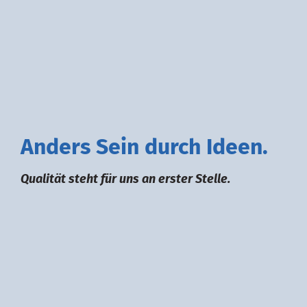
A
nders
S
ein durch
I
deen.
Qualität steht für uns an erster Stelle.