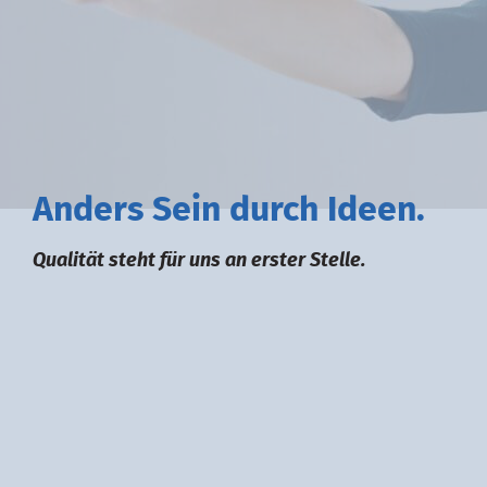
A
nders
S
ein durch
I
deen.
Qualität steht für uns an erster Stelle.