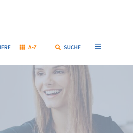
Navigation
IERE
A-Z
SUCHE
überspringe