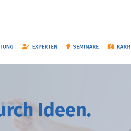
ON
ATUNG
EXPERTEN
SEMINARE
KARR
NGEN
durch
I
deen.