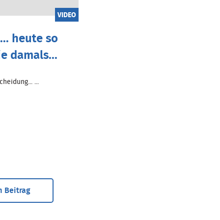
VIDEO
.. heute so
ie damals...
heidung... ...
 Beitrag