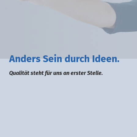
A
nders
S
ein durch
I
deen.
Qualität steht für uns an erster Stelle.