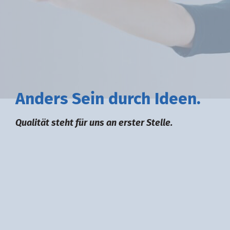
A
nders
S
ein durch
I
deen.
Qualität steht für uns an erster Stelle.