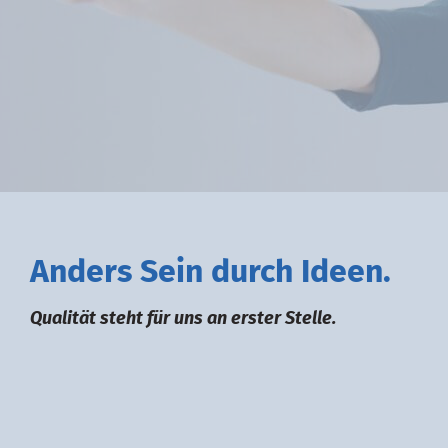
A
nders
S
ein durch
I
deen.
Qualität steht für uns an erster Stelle.