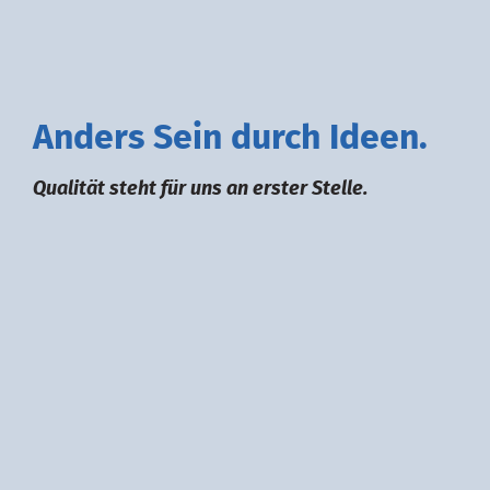
A
nders
S
ein durch
I
deen.
Qualität steht für uns an erster Stelle.