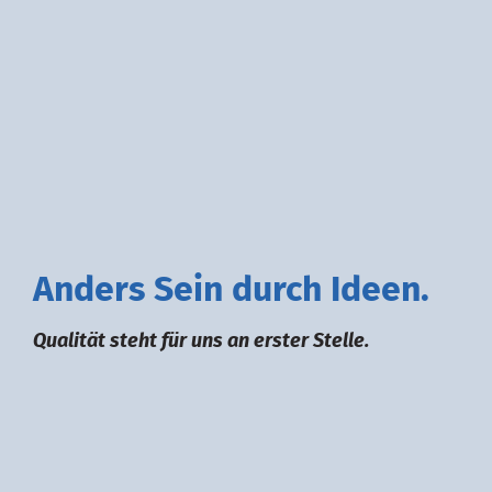
A
nders
S
ein durch
I
deen.
Qualität steht für uns an erster Stelle.