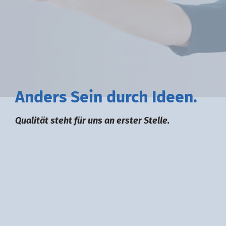
A
nders
S
ein durch
I
deen.
Qualität steht für uns an erster Stelle.