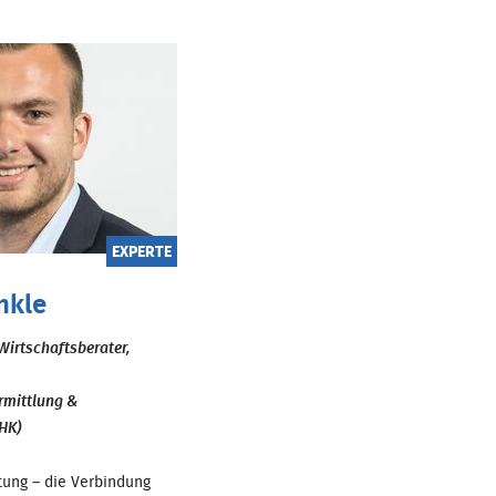
EXPERTE
nkle
Wirtschaftsberater,
rmittlung &
HK)
tung – die Verbindung