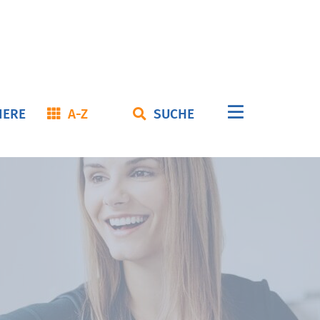
Navigation
IERE
A-Z
SUCHE
überspringe