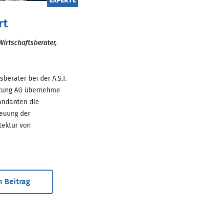
EXPERTE
rt
Wirtschaftsberater,
erater bei der A.S.I.
atung AG übernehme
andanten die
reuung der
tektur von
 Beitrag