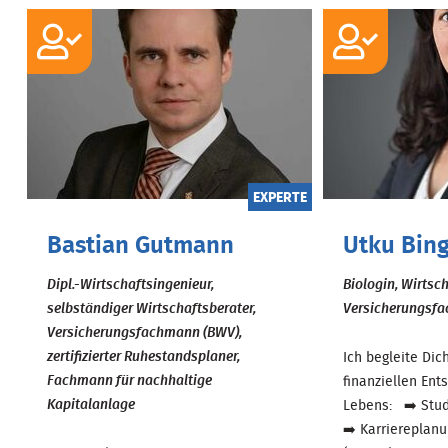
EXPERTE
Bastian Gutmann
Utku Bin
Dipl.-Wirtschaftsingenieur,
Biologin, Wirtsc
selbständiger Wirtschaftsberater,
Versicherungsfa
Versicherungsfachmann (BWV),
zertifizierter Ruhestandsplaner,
Ich begleite Dic
Fachmann für nachhaltige
finanziellen En
Kapitalanlage
Lebens: ➡️ Stud
➡️ Karriereplan