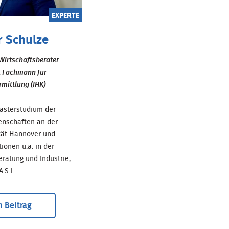
EXPERTE
r Schulze
Wirtschaftsberater -
, Fachmann für
mittlung (IHK)
sterstudium der
enschaften an der
ität Hannover und
tionen u.a. in der
atung und Industrie,
S.I. ...
 Beitrag