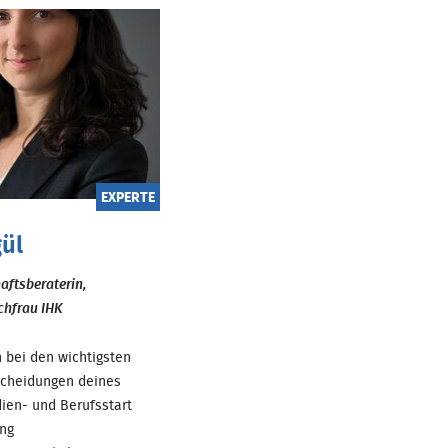
EXPERTE
gül
haftsberaterin,
chfrau IHK
h bei den wichtigsten
tscheidungen deines
ien- und Berufsstart
ung