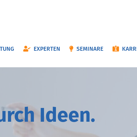
ON
ATUNG
EXPERTEN
SEMINARE
KARR
NGEN
durch
I
deen.