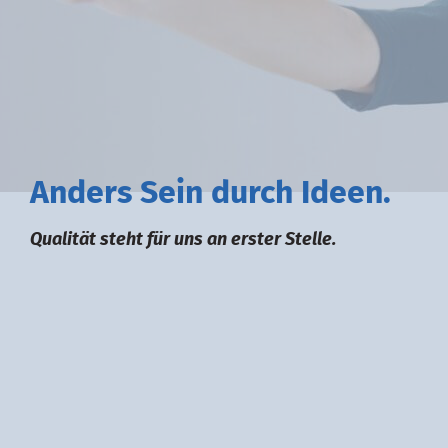
A
nders
S
ein durch
I
deen.
Qualität steht für uns an erster Stelle.