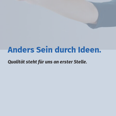
A
nders
S
ein durch
I
deen.
Qualität steht für uns an erster Stelle.