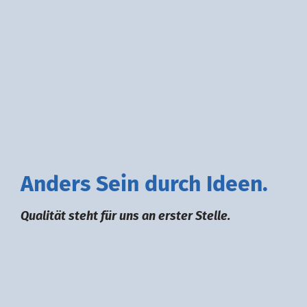
A
nders
S
ein durch
I
deen.
Qualität steht für uns an erster Stelle.