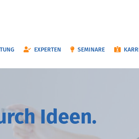
ON
ATUNG
EXPERTEN
SEMINARE
KARR
NGEN
durch
I
deen.