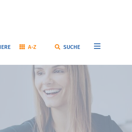
Navigation
IERE
A-Z
SUCHE
überspringe