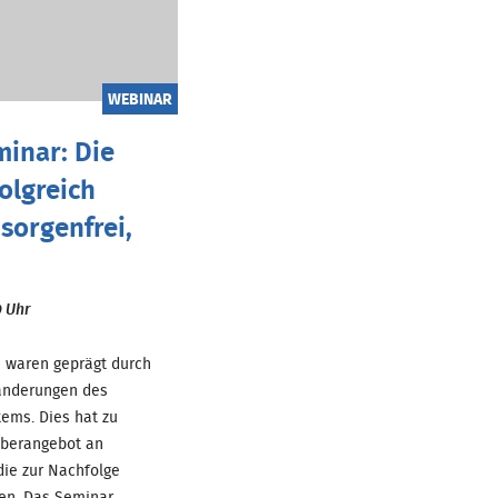
WEBINAR
inar: Die
folgreich
sorgenfrei,
0 Uhr
e waren geprägt durch
ränderungen des
ems. Dies hat zu
Überangebot an
die zur Nachfolge