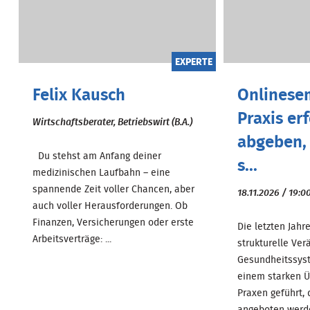
EXPERTE
Felix Kausch
Onlinesem
Praxis er
Wirtschaftsberater, Betriebswirt (B.A.)
abgeben, 
Du stehst am Anfang deiner
s...
medizinischen Laufbahn – eine
spannende Zeit voller Chancen, aber
18.11.2026 / 19:0
auch voller Herausforderungen. Ob
Finanzen, Versicherungen oder erste
Die letzten Jahr
Arbeitsverträge: ...
strukturelle Ve
Gesundheitssyst
einem starken 
Praxen geführt, 