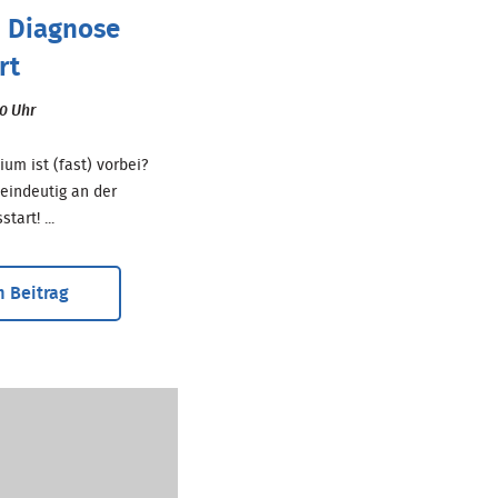
 Diagnose
rt
00 Uhr
um ist (fast) vorbei?
 eindeutig an der
tart! ...
 Beitrag