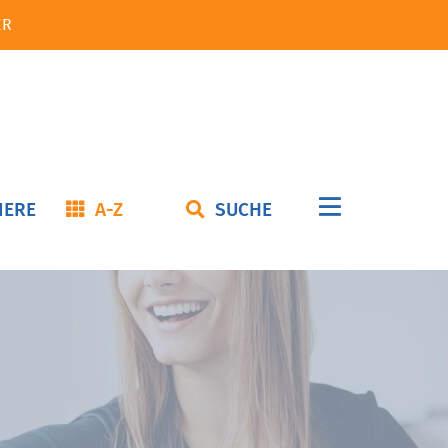
ER
Navigation
IERE
A-Z
SUCHE
überspringe