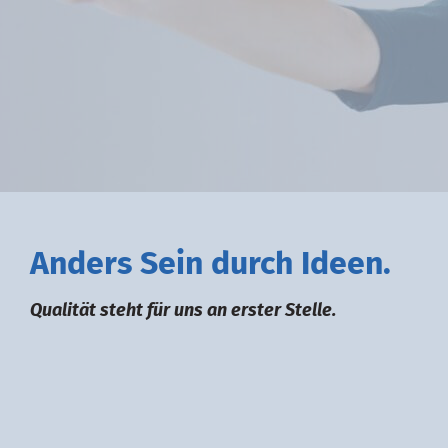
A
nders
S
ein durch
I
deen.
Qualität steht für uns an erster Stelle.