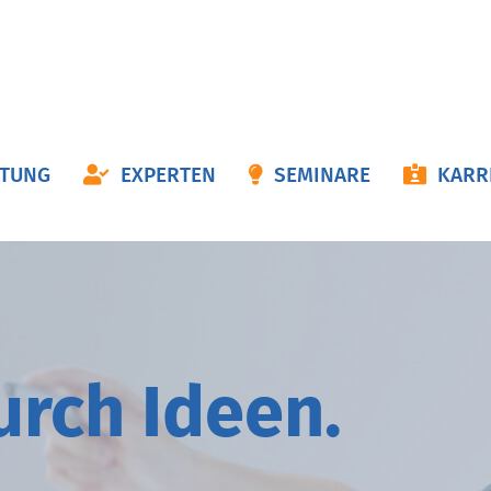
ON
ATUNG
EXPERTEN
SEMINARE
KARR
NGEN
durch
I
deen.