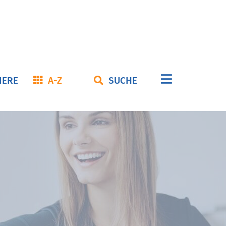
Navigation
IERE
A-Z
SUCHE
überspringe