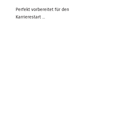
Perfekt vorbereitet für den
Karrierestart ...
Zum Beitrag
WEBINAR
WEBINAR: Richtig