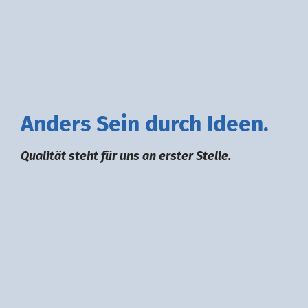
A
nders
S
ein durch
I
deen.
Qualität steht für uns an erster Stelle.