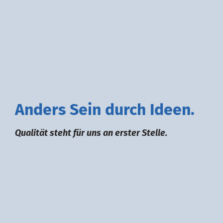
A
nders
S
ein durch
I
deen.
Qualität steht für uns an erster Stelle.