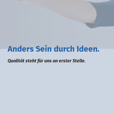
A
nders
S
ein durch
I
deen.
Qualität steht für uns an erster Stelle.