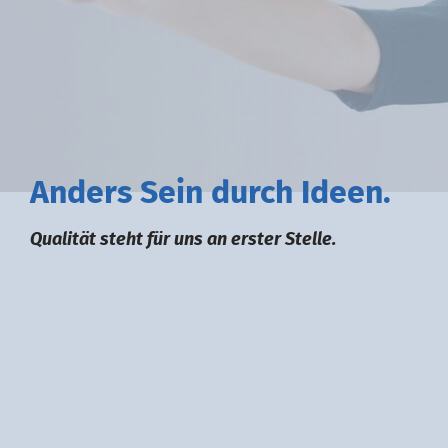
A
nders
S
ein durch
I
deen.
Qualität steht für uns an erster Stelle.