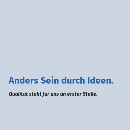
A
nders
S
ein durch
I
deen.
Qualität steht für uns an erster Stelle.