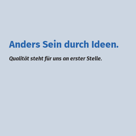
A
nders
S
ein durch
I
deen.
Qualität steht für uns an erster Stelle.