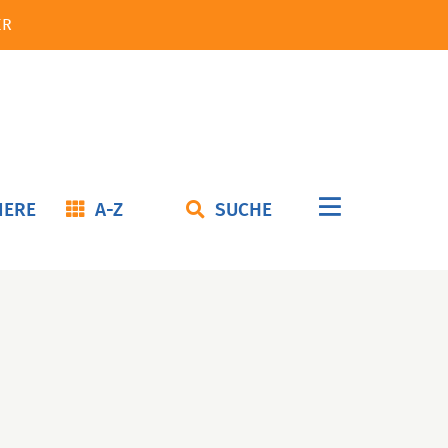
ER
Navigation
IERE
A-Z
SUCHE
überspringe