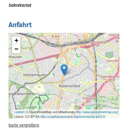
Sekretariat
Anfahrt
+
−
Leaflet
| © OpenStreetMap und Mitwirkende
http://www.openstreetmap.org/
Lizenz: CC BY-SA
http://creativecommons.org/licenses/by-sa/2.0/
Karte vergrößern