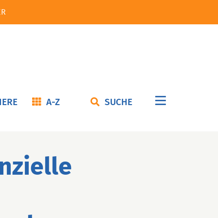
ER
Navigation
IERE
A-Z
SUCHE
überspringe
nzielle