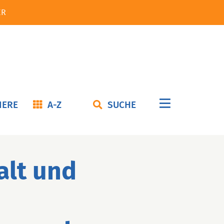
ER
Navigation
IERE
A-Z
SUCHE
überspringe
alt und