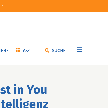
ER
Navigation
IERE
A-Z
SUCHE
überspringe
st in You
ntelligenz