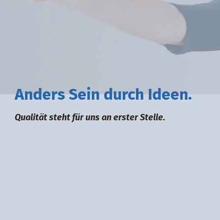
A
nders
S
ein durch
I
deen.
Qualität steht für uns an erster Stelle.