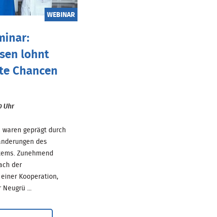
WEBINAR
minar:
sen lohnt
ste Chancen
0 Uhr
e waren geprägt durch
ränderungen des
tems. Zunehmend
ach der
t einer Kooperation,
Neugrü ...