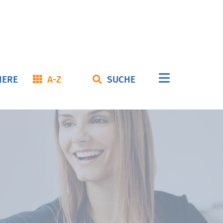
Navigation
IERE
A-Z
SUCHE
überspringe