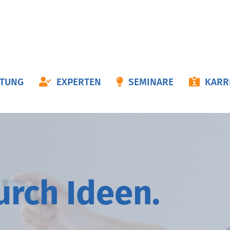
ON
ATUNG
EXPERTEN
SEMINARE
KARR
NGEN
durch
I
deen.