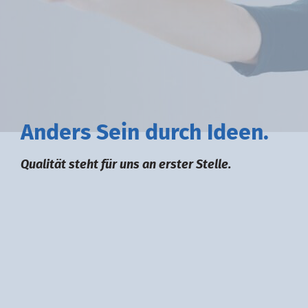
A
nders
S
ein durch
I
deen.
Qualität steht für uns an erster Stelle.