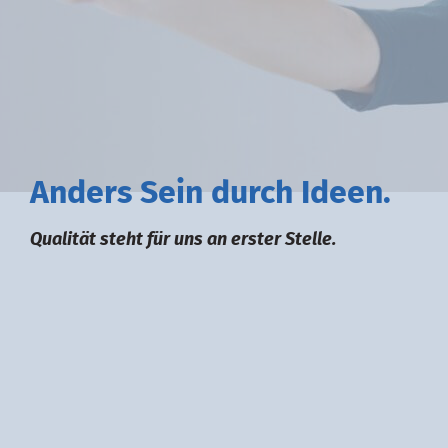
A
nders
S
ein durch
I
deen.
Qualität steht für uns an erster Stelle.