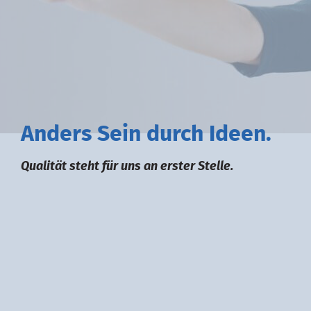
A
nders
S
ein durch
I
deen.
Qualität steht für uns an erster Stelle.