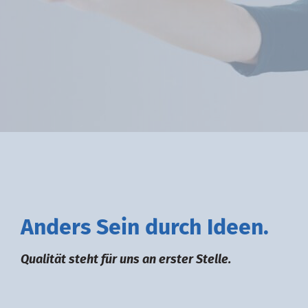
A
nders
S
ein durch
I
deen.
Qualität steht für uns an erster Stelle.