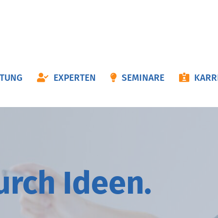
ON
ATUNG
EXPERTEN
SEMINARE
KARR
NGEN
durch
I
deen.