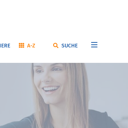
Navigation
IERE
A-Z
SUCHE
überspringe