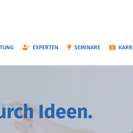
ON
ATUNG
EXPERTEN
SEMINARE
KARR
NGEN
durch
I
deen.