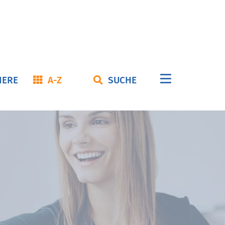
Navigation
IERE
A-Z
SUCHE
überspringe