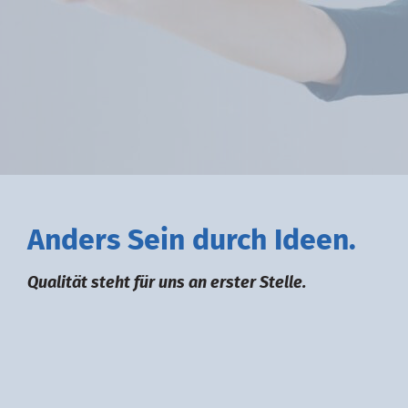
A
nders
S
ein durch
I
deen.
Qualität steht für uns an erster Stelle.