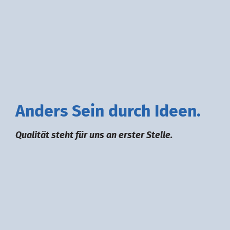
A
nders
S
ein durch
I
deen.
Qualität steht für uns an erster Stelle.