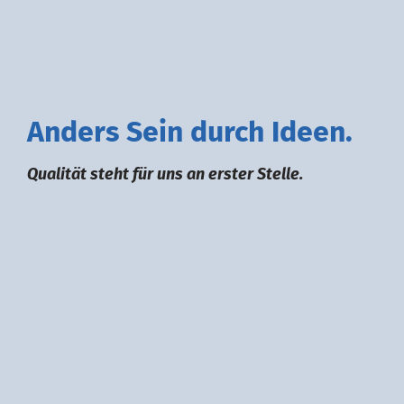
A
nders
S
ein durch
I
deen.
Qualität steht für uns an erster Stelle.